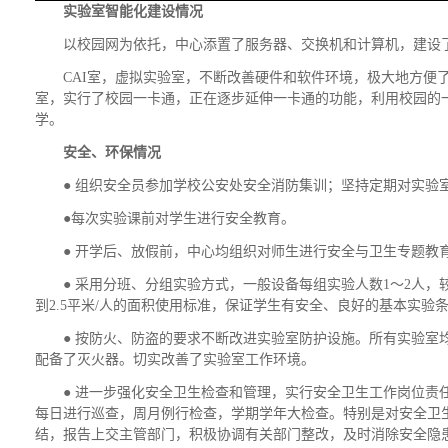
实验室智能化建设情况
以校园网为依托，中心添置了服务器、交换机和计算机，建设
CAI室，虚拟实验室，不断改善硬件和软件环境，极大地方便
室，实行了校园一卡通，正在逐步延伸一卡通的功能，利用校园的
学。
安全、环保情况
● 组织安全员参加学校公安处安全消防集训；坚持定期对实验
●每次实验课前对学生进行安全教育。
● 开学后、放假前，中心均组织对师生进行安全与卫生专题教
● 采用分班、分组实验方式，一般设备每组实验人数1～2人，
到2.5平米/人的面积使用标准，保证学生有安全、良好的基本实验
● 按防火、防盗的要求不断改进实验室防护设施。所有实验室
配备了灭火器。切实改善了实验室工作环境。
● 进一步强化安全卫生检查和管理，实行安全卫生工作岗位责
每日进行巡查，周月例行检查，学期学年大检查。特别是对安全卫
结，报告上交主管部门，积极协调有关部门整改，及时消除安全隐