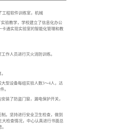
了工程软件训练室，机械
了实验教学，学校建立了信息化办公
一卡通实现实验室的智能化管理和教
室工作人员进行灭火消防训练。
育。
较大型设备每组实验人数3～4人，达
条件。
均安装了防盗门窗，漏电保护开关，
任制。坚持进行安全卫生检查，做到
生大检查情况，中心认真进行书面总
患。