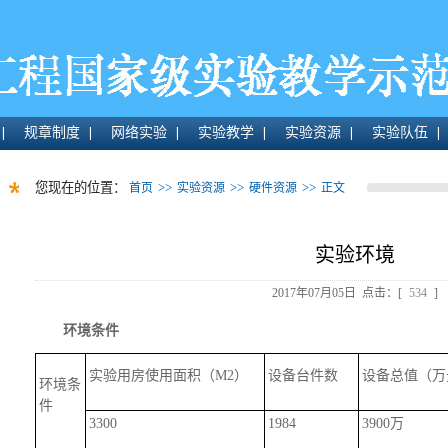
规章制度
网络实验
实验教学
实验资源
实验队伍
您现在的位置：
>>
>>
>>
首页
实验资源
硬件资源
正文
实验环境
2017年07月05日 点击：[
534
]
环境条件
实验用房使用面积（M2）
设备台件数
设备总值（万
环境条
件
3300
1984
3900万